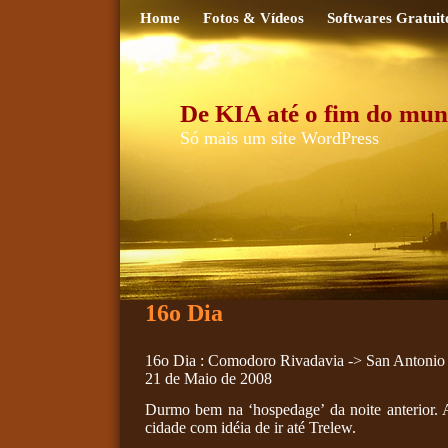
Home
Fotos & Vídeos
Softwares Gratuit
De KIA até o fim do mun
Só mais um site WordPress
16o Dia
16o Dia : Comodoro Rivadavia -> San Antonio
21 de Maio de 2008
Durmo bem na ‘hospedage’ da noite anterior. 
cidade com idéia de ir até Trelew.