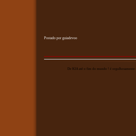
Postado por guiadevoo
De KIA até o fim do mundo ! é orgulhosament